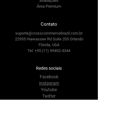
Avaliações
Área Premium
Contato
suporte@crosscommercebrazil.com.br
22955 Hiawassee Rd Suite 205 Orlando
Flórida, USA
Tel:
+55 (11) 99402-4344
Redes sociais
Facebook
Instagram
Youtube
Twitter