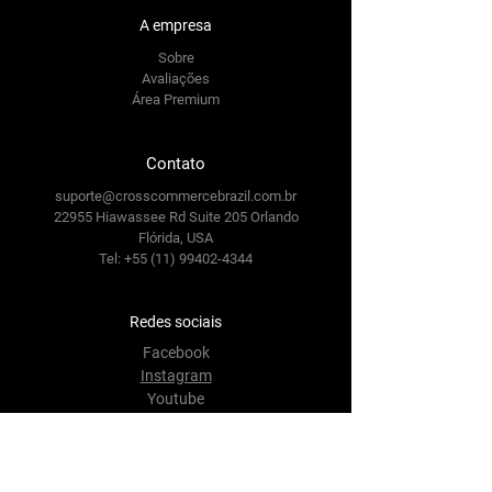
A empresa
Sobre
Avaliações
Área Premium
Contato
suporte@crosscommercebrazil.com.br
22955 Hiawassee Rd Suite 205 Orlando
Flórida, USA
Tel:
+55 (11) 99402-4344
Redes sociais
Facebook
Instagram
Youtube
Twitter