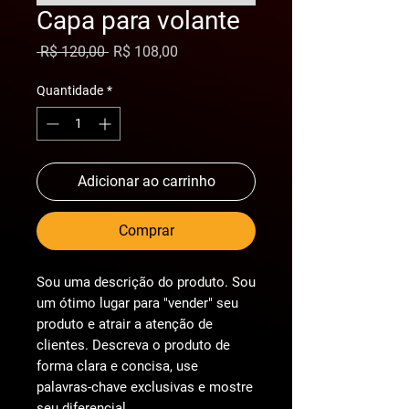
Capa para volante
Preço
Preço
 R$ 120,00 
R$ 108,00
normal
promocional
Quantidade
*
Adicionar ao carrinho
Comprar
Sou uma descrição do produto. Sou
um ótimo lugar para "vender" seu
produto e atrair a atenção de
clientes. Descreva o produto de
forma clara e concisa, use
palavras-chave exclusivas e mostre
seu diferencial.